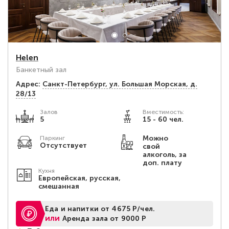
Helen
Банкетный зал
Адрес:
Санкт-Петербург, ул. Большая Морская, д.
28/13
Залов
Вместимость:
5
15 - 60 чел.
Можно
Паркинг
Отсутствует
свой
алкоголь, за
доп. плату
Кухня
Европейская, русская,
смешанная
Еда и напитки от 4675 Р/чел.
или
Аренда зала от 9000 Р