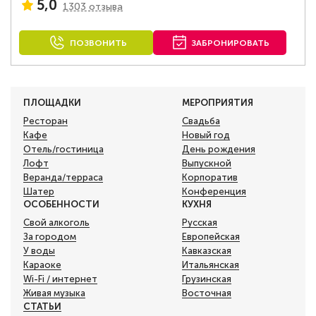
5,0
1303 отзыва
ПОЗВОНИТЬ
ЗАБРОНИРОВАТЬ
ПЛОЩАДКИ
МЕРОПРИЯТИЯ
Ресторан
Свадьба
Кафе
Новый год
Отель/гостиница
День рождения
Лофт
Выпускной
Веранда/терраса
Корпоратив
Шатер
Конференция
ОСОБЕННОСТИ
КУХНЯ
Свой алкоголь
Русская
За городом
Европейская
У воды
Кавказская
Караоке
Итальянская
Wi-Fi / интернет
Грузинская
Живая музыка
Восточная
СТАТЬИ