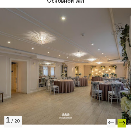
Основной зал
1
/
20