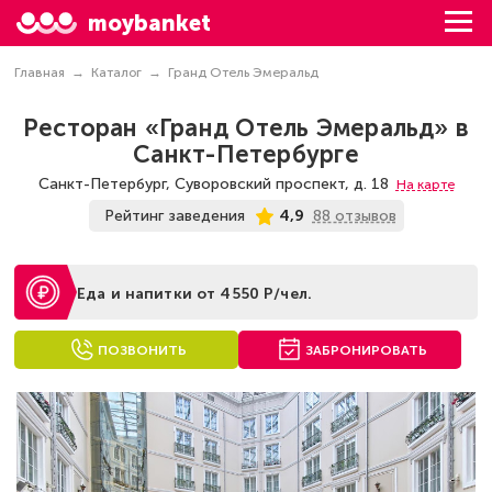
moybanket
Главная
Каталог
Гранд Отель Эмеральд
Ресторан «Гранд Отель Эмеральд» в
Санкт-Петербурге
Санкт-Петербург, Суворовский проспект, д. 18
На карте
88 отзывов
Рейтинг заведения
4,9
Еда и напитки от 4550 Р/чел.
ПОЗВОНИТЬ
ЗАБРОНИРОВАТЬ