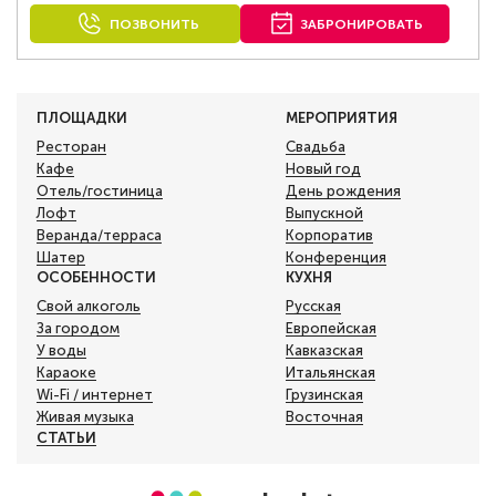
ПОЗВОНИТЬ
ЗАБРОНИРОВАТЬ
ПЛОЩАДКИ
МЕРОПРИЯТИЯ
Ресторан
Свадьба
Кафе
Новый год
Отель/гостиница
День рождения
Лофт
Выпускной
Веранда/терраса
Корпоратив
Шатер
Конференция
ОСОБЕННОСТИ
КУХНЯ
Свой алкоголь
Русская
За городом
Европейская
У воды
Кавказская
Караоке
Итальянская
Wi-Fi / интернет
Грузинская
Живая музыка
Восточная
СТАТЬИ