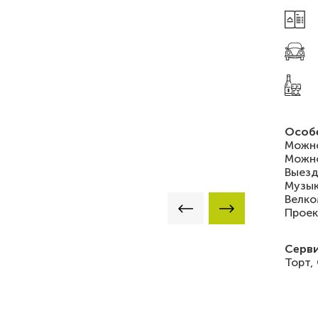
Особ
Можно
Можно
Выезд
Музык
Велко
Проек
Серви
Торт,