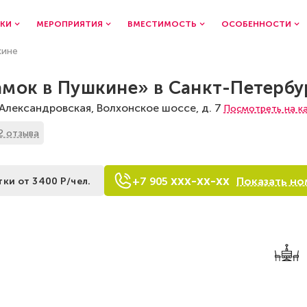
КИ
МЕРОПРИЯТИЯ
ВМЕСТИМОСТЬ
ОСОБЕННОСТИ
кине
амок в Пушкине» в Санкт-Петербу
. Александровская, Волхонское шоссе, д. 7
Посмотреть на к
2 отзыва
xxx-xx-xx
Показать но
+7
9
0
5
тки от 3400 Р/чел.