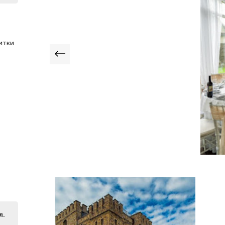
итки
л.