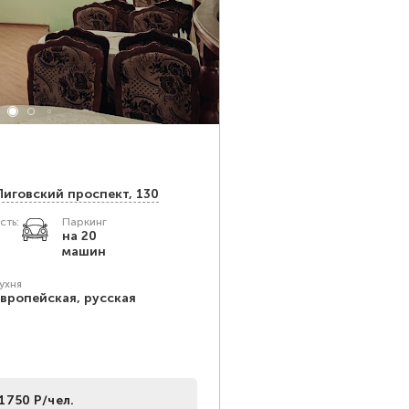
AIRPORTCITY PLA
Гостиница / Отель
Лиговский проспект, 130
Адрес:
Санкт-Петербург
сть:
Паркинг
Залов
Вмес
на 20
4
60 -
машин
ухня
Можно
вропейская, русская
свой
алкоголь, за
доп. плату
Еда и напитки
1750 Р/чел.
+