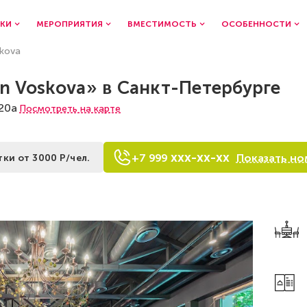
КИ
МЕРОПРИЯТИЯ
ВМЕСТИМОСТЬ
ОСОБЕННОСТИ
kova
n Voskova» в Санкт-Петербурге
 20а
Посмотреть на карте
xxx-xx-xx
Показать но
+7
9
9
9
тки от 3000 Р/чел.